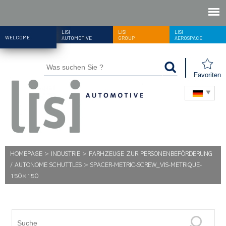
LISI
LISI
LISI
WELCOME
AUTOMOTIVE
GROUP
AEROSPACE
Favoriten
HOMEPAGE
>
INDUSTRIE
>
FARHZEUGE ZUR PERSONENBEFÖRDERUNG
/ AUTONOME SCHUTTLES
>
SPACER-METRIC-SCREW_VIS-METRIQUE-
150×150