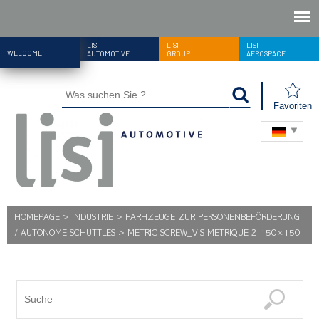
LISI
LISI
LISI
WELCOME
AUTOMOTIVE
GROUP
AEROSPACE
Favoriten
HOMEPAGE
>
INDUSTRIE
>
FARHZEUGE ZUR PERSONENBEFÖRDERUNG
/ AUTONOME SCHUTTLES
>
METRIC-SCREW_VIS-METRIQUE-2-150×150