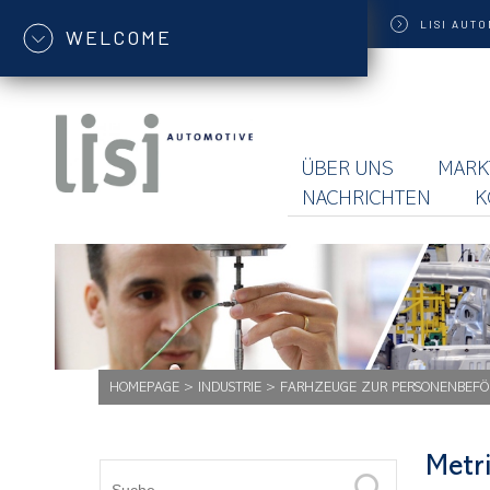
LISI
AUTO
WELCOME
ÜBER UNS
MARK
NACHRICHTEN
K
HOMEPAGE
>
INDUSTRIE
>
FARHZEUGE ZUR PERSONENBEFÖ
Metr