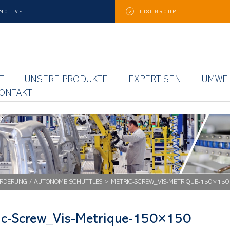
MOTIVE
LISI
GROUP
T
UNSERE PRODUKTE
EXPERTISEN
UMWE
ONTAKT
RDERUNG / AUTONOME SCHUTTLES
>
METRIC-SCREW_VIS-METRIQUE-150×150
ic-Screw_Vis-Metrique-150×150