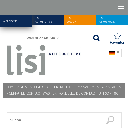
LISI
LISI
LISI
WELCOME
AUTOMOTIVE
GROUP
AEROSPACE
Favoriten
HOMEPAGE
>
INDUSTRIE
>
ELEKTRONISCHE MANAGEMENT & ANLAGEN
>
SERRATED-CONTACT-WASHER_RONDELLE-DE-CONTACT_3-150×150