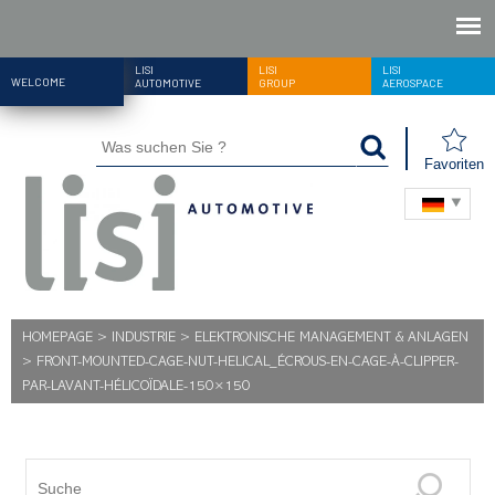
LISI
LISI
LISI
WELCOME
AUTOMOTIVE
GROUP
AEROSPACE
Favoriten
HOMEPAGE
>
INDUSTRIE
>
ELEKTRONISCHE MANAGEMENT & ANLAGEN
>
FRONT-MOUNTED-CAGE-NUT-HELICAL_ÉCROUS-EN-CAGE-À-CLIPPER-
PAR-LAVANT-HÉLICOÏDALE-150×150