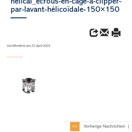
helical_écrous-en-cage-à-clipper-
par-lavant-hélicoïdale-150×150
Veröffentlicht am 21 April 2023
Vorherige Nachrichten
|