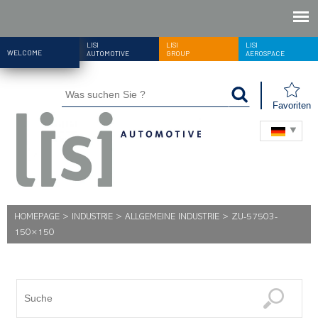
LISI
LISI
LISI
WELCOME
AUTOMOTIVE
GROUP
AEROSPACE
Favoriten
HOMEPAGE
>
INDUSTRIE
>
ALLGEMEINE INDUSTRIE
>
ZU-57503-
150×150