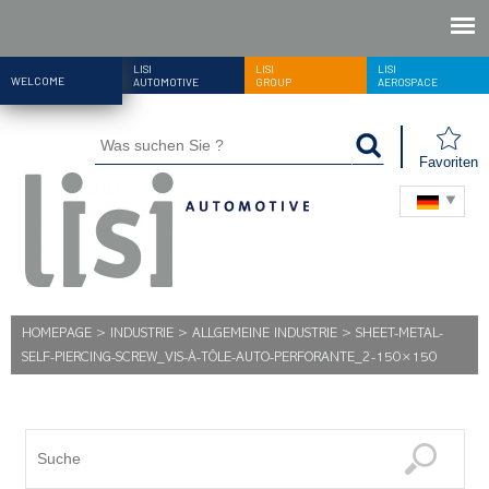
LISI
LISI
LISI
WELCOME
AUTOMOTIVE
GROUP
AEROSPACE
Favoriten
HOMEPAGE
>
INDUSTRIE
>
ALLGEMEINE INDUSTRIE
>
SHEET-METAL-
SELF-PIERCING-SCREW_VIS-À-TÔLE-AUTO-PERFORANTE_2-150×150