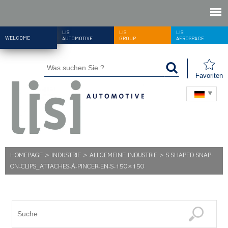
LISI
LISI
LISI
WELCOME
AUTOMOTIVE
GROUP
AEROSPACE
Favoriten
HOMEPAGE
>
INDUSTRIE
>
ALLGEMEINE INDUSTRIE
>
S-SHAPED-SNAP-
ON-CLIPS_ATTACHES-À-PINCER-EN-S-150×150