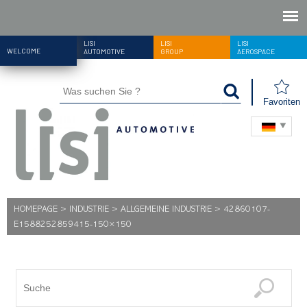
LISI
LISI
LISI
WELCOME
AUTOMOTIVE
GROUP
AEROSPACE
Favoriten
HOMEPAGE
>
INDUSTRIE
>
ALLGEMEINE INDUSTRIE
>
42860107-
E1588252859415-150×150