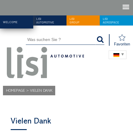
LISI
LISI
LISI
WELCOME
AUTOMOTIVE
GROUP
AEROSPACE
Favoriten
HOMEPAGE
>
VIELEN DANK
Vielen Dank