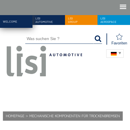
LISI
LISI
LISI
WELCOME
AUTOMOTIVE
GROUP
AEROSPACE
Favoriten
HOMEPAGE
>
MECHANISCHE KOMPONENTEN FÜR TROCKENBREMSEN