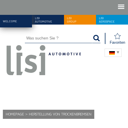
LISI
LISI
LISI
WELCOME
AUTOMOTIVE
GROUP
AEROSPACE
Favoriten
HOMEPAGE
>
HERSTELLUNG VON TROCKENBREMSEN