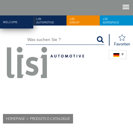
LISI
LISI
LISI
WELCOME
AUTOMOTIVE
GROUP
AEROSPACE
Favoriten
HOMEPAGE
>
PRODUITS E-CATALOGUE