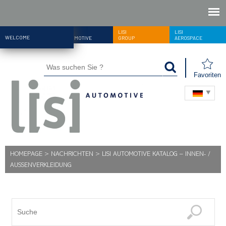
LISI
LISI
LISI
WELCOME
AUTOMOTIVE
GROUP
AEROSPACE
Favoriten
HOMEPAGE
>
NACHRICHTEN
>
LISI AUTOMOTIVE KATALOG – INNEN- /
AUSSENVERKLEIDUNG