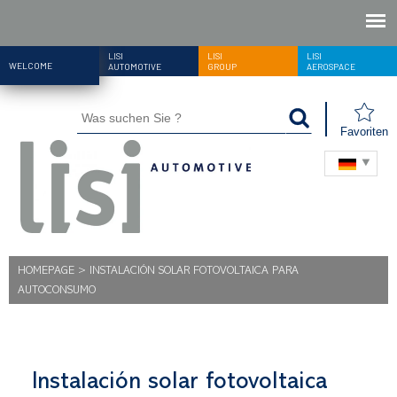
LISI
LISI
LISI
WELCOME
AUTOMOTIVE
GROUP
AEROSPACE
Favoriten
HOMEPAGE
>
INSTALACIÓN SOLAR FOTOVOLTAICA PARA
AUTOCONSUMO
Instalación solar fotovoltaica