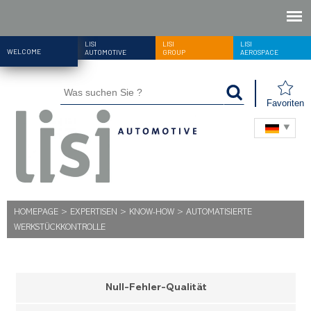
LISI
LISI
LISI
WELCOME
AUTOMOTIVE
GROUP
AEROSPACE
Favoriten
HOMEPAGE
>
EXPERTISEN
>
KNOW-HOW
>
AUTOMATISIERTE
WERKSTÜCKKONTROLLE
Null-Fehler-Qualität