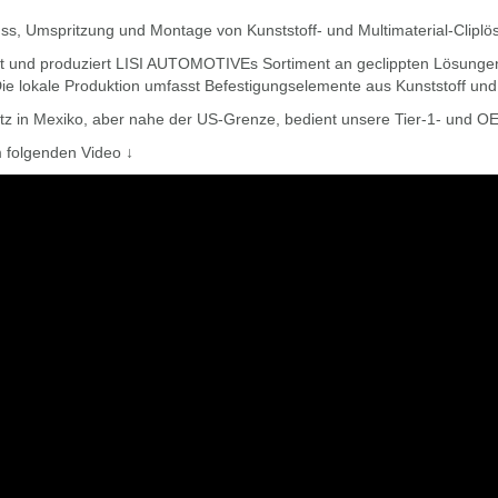
uss, Umspritzung und Montage von Kunststoff- und Multimaterial-Clipl
et und produziert LISI AUTOMOTIVEs Sortiment an geclippten Lösung
ie lokale Produktion umfasst Befestigungselemente aus Kunststoff und
itz in Mexiko, aber nahe der US-Grenze, bedient unsere Tier-1- und
 folgenden Video ↓