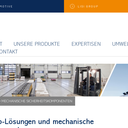
MOTIVE
LISI
GROUP
T
UNSERE PRODUKTE
EXPERTISEN
UMWE
ONTAKT
D MECHANISCHE SICHERHEITSKOMPONENTEN
ip-Lösungen und mechanische